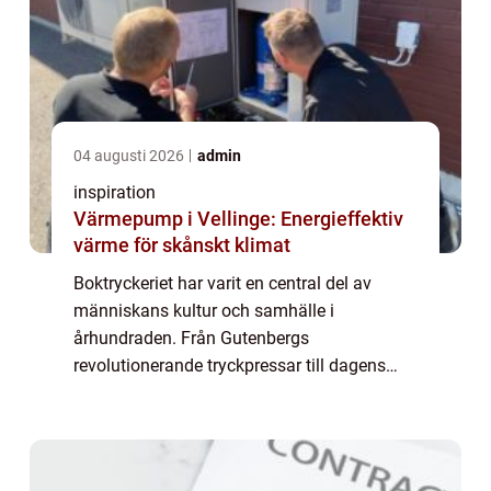
04 augusti 2026
admin
inspiration
Värmepump i Vellinge: Energieffektiv
värme för skånskt klimat
Boktryckeriet har varit en central del av
människans kultur och samhälle i
århundraden. Från Gutenbergs
revolutionerande tryckpressar till dagens
digitala framsteg, fortsätter tryckerierna att
spela en viktig roll i att spr...