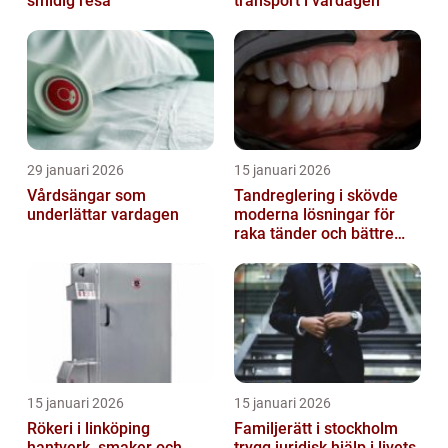
smidig resa
transport i vardagen
29 januari 2026
15 januari 2026
Vårdsängar som
Tandreglering i skövde
underlättar vardagen
moderna lösningar för
raka tänder och bättre
bett
15 januari 2026
15 januari 2026
Rökeri i linköping
Familjerätt i stockholm
hantverk, smaker och
trygg juridisk hjälp i livets