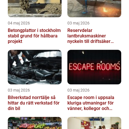
04 maj 2026
03 maj 2026
Betongplattor i stockholm
Reservdelar
stabil grund för hållbara
lantbruksmaskiner
projekt
nyckeln till driftsäker
vardag i jordbruket
03 maj 2026
03 maj 2026
Bilverkstad norrtälje så
Escape room i uppsala
hittar du rätt verkstad för
kluriga utmaningar för
din bil
vänner, kollegor och
familj