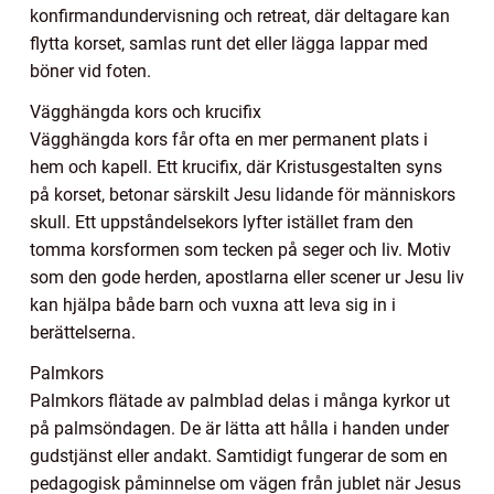
konfirmandundervisning och retreat, där deltagare kan
flytta korset, samlas runt det eller lägga lappar med
böner vid foten.
Vägghängda kors och krucifix
Vägghängda kors får ofta en mer permanent plats i
hem och kapell. Ett krucifix, där Kristusgestalten syns
på korset, betonar särskilt Jesu lidande för människors
skull. Ett uppståndelsekors lyfter istället fram den
tomma korsformen som tecken på seger och liv. Motiv
som den gode herden, apostlarna eller scener ur Jesu liv
kan hjälpa både barn och vuxna att leva sig in i
berättelserna.
Palmkors
Palmkors flätade av palmblad delas i många kyrkor ut
på palmsöndagen. De är lätta att hålla i handen under
gudstjänst eller andakt. Samtidigt fungerar de som en
pedagogisk påminnelse om vägen från jublet när Jesus