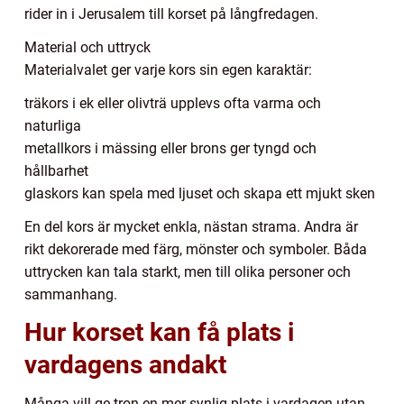
rider in i Jerusalem till korset på långfredagen.
Material och uttryck
Materialvalet ger varje kors sin egen karaktär:
träkors i ek eller olivträ upplevs ofta varma och
naturliga
metallkors i mässing eller brons ger tyngd och
hållbarhet
glaskors kan spela med ljuset och skapa ett mjukt sken
En del kors är mycket enkla, nästan strama. Andra är
rikt dekorerade med färg, mönster och symboler. Båda
uttrycken kan tala starkt, men till olika personer och
sammanhang.
Hur korset kan få plats i
vardagens andakt
Många vill ge tron en mer synlig plats i vardagen utan