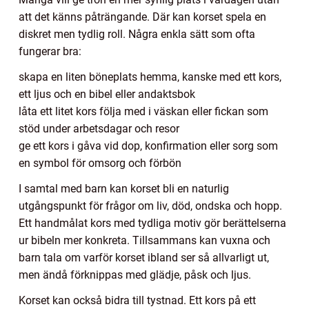
att det känns påträngande. Där kan korset spela en
diskret men tydlig roll. Några enkla sätt som ofta
fungerar bra:
skapa en liten böneplats hemma, kanske med ett kors,
ett ljus och en bibel eller andaktsbok
låta ett litet kors följa med i väskan eller fickan som
stöd under arbetsdagar och resor
ge ett kors i gåva vid dop, konfirmation eller sorg som
en symbol för omsorg och förbön
I samtal med barn kan korset bli en naturlig
utgångspunkt för frågor om liv, död, ondska och hopp.
Ett handmålat kors med tydliga motiv gör berättelserna
ur bibeln mer konkreta. Tillsammans kan vuxna och
barn tala om varför korset ibland ser så allvarligt ut,
men ändå förknippas med glädje, påsk och ljus.
Korset kan också bidra till tystnad. Ett kors på ett