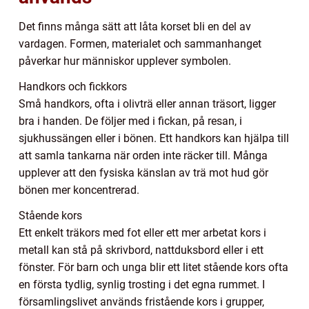
Det finns många sätt att låta korset bli en del av
vardagen. Formen, materialet och sammanhanget
påverkar hur människor upplever symbolen.
Handkors och fickkors
Små handkors, ofta i olivträ eller annan träsort, ligger
bra i handen. De följer med i fickan, på resan, i
sjukhussängen eller i bönen. Ett handkors kan hjälpa till
att samla tankarna när orden inte räcker till. Många
upplever att den fysiska känslan av trä mot hud gör
bönen mer koncentrerad.
Stående kors
Ett enkelt träkors med fot eller ett mer arbetat kors i
metall kan stå på skrivbord, nattduksbord eller i ett
fönster. För barn och unga blir ett litet stående kors ofta
en första tydlig, synlig trosting i det egna rummet. I
församlingslivet används fristående kors i grupper,