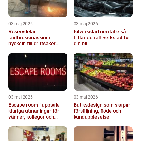
03 maj 2026
03 maj 2026
Reservdelar
Bilverkstad norrtälje så
lantbruksmaskiner
hittar du rätt verkstad för
nyckeln till driftsäker
din bil
vardag i jordbruket
03 maj 2026
03 maj 2026
Escape room i uppsala
Butiksdesign som skapar
kluriga utmaningar för
försäljning, flöde och
vänner, kollegor och
kundupplevelse
familj