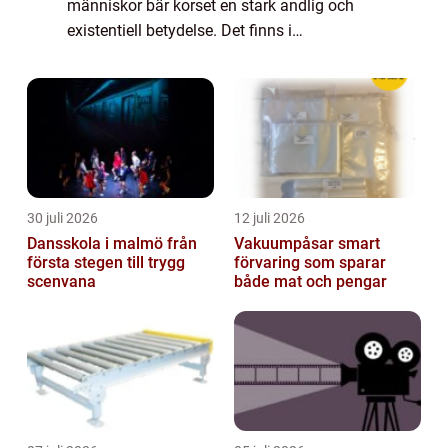
människor bär korset en stark andlig och
existentiell betydelse. Det finns i
kyrkorummet, vid sjuksängen, runt halsen
och på väggen hemma. Ibland uttrycker
korset en tydlig kr...
30 juli 2026
12 juli 2026
Dansskola i malmö från
Vakuumpåsar smart
första stegen till trygg
förvaring som sparar
scenvana
både mat och pengar