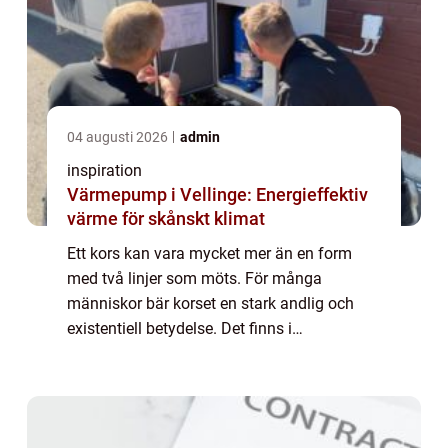
04 augusti 2026
admin
inspiration
Värmepump i Vellinge: Energieffektiv
värme för skånskt klimat
Ett kors kan vara mycket mer än en form
med två linjer som möts. För många
människor bär korset en stark andlig och
existentiell betydelse. Det finns i
kyrkorummet, vid sjuksängen, runt halsen
och på väggen hemma. Ibland uttrycker
korset en tydlig kr...