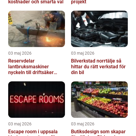
kostnader och smarta val
projekt
03 maj 2026
03 maj 2026
Reservdelar
Bilverkstad norrtälje så
lantbruksmaskiner
hittar du rätt verkstad för
nyckeln till driftsäker
din bil
vardag i jordbruket
03 maj 2026
03 maj 2026
Escape room i uppsala
Butiksdesign som skapar