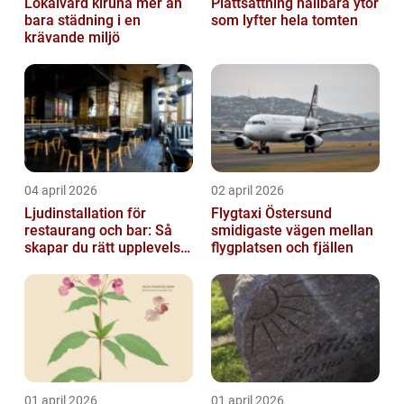
Lokalvård kiruna mer än
Plattsättning hållbara ytor
bara städning i en
som lyfter hela tomten
krävande miljö
04 april 2026
02 april 2026
Ljudinstallation för
Flygtaxi Östersund
restaurang och bar: Så
smidigaste vägen mellan
skapar du rätt upplevelse
flygplatsen och fjällen
från första ton
01 april 2026
01 april 2026