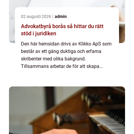
02 augusti 2026
admin
Advokatbyrå borås så hittar du rätt
stöd i juridiken
Den här hemsidan drivs av Klikko ApS som
består av ett gäng duktiga och erfarna
skribenter med olika bakgrund.
Tillsammans arbetar de för att skapa
aktuellt innehåll till den här sidan. Vi vet hur
utmanande det är att läsa och genomgå en
massa olika ...