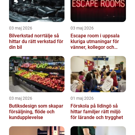
03 maj 2026
03 maj 2026
Bilverkstad norrtälje så
Escape room i uppsala
hittar du rätt verkstad för
kluriga utmaningar för
din bil
vänner, kollegor och
familj
03 maj 2026
01 maj 2026
Butiksdesign som skapar
Förskola på lidingö så
försäljning, flöde och
hittar familjer rätt miljö
kundupplevelse
för lärande och trygghet