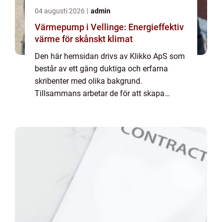
04 augusti 2026
admin
Värmepump i Vellinge: Energieffektiv
värme för skånskt klimat
Den här hemsidan drivs av Klikko ApS som
består av ett gäng duktiga och erfarna
skribenter med olika bakgrund.
Tillsammans arbetar de för att skapa
aktuellt innehåll till den här sidan. Vi vet hur
utmanande det är att läsa och genomgå en
massa olika ...