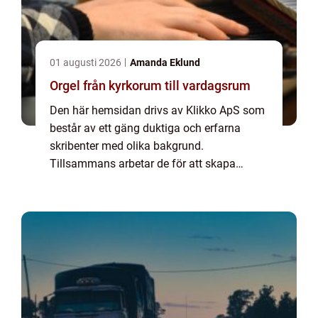
01 augusti 2026
Amanda Eklund
Orgel från kyrkorum till vardagsrum
Den här hemsidan drivs av Klikko ApS som
består av ett gäng duktiga och erfarna
skribenter med olika bakgrund.
Tillsammans arbetar de för att skapa
aktuellt innehåll till den här sidan. Vi vet hur
utmanande det är att läsa och genomgå en
massa olika ...