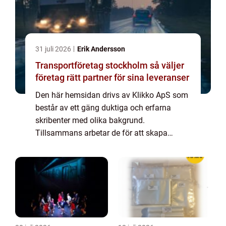
31 juli 2026
Erik Andersson
Transportföretag stockholm så väljer
företag rätt partner för sina leveranser
Den här hemsidan drivs av Klikko ApS som
består av ett gäng duktiga och erfarna
skribenter med olika bakgrund.
Tillsammans arbetar de för att skapa
aktuellt innehåll till den här sidan. Vi vet hur
utmanande det är att läsa och genomgå en
massa olika ...