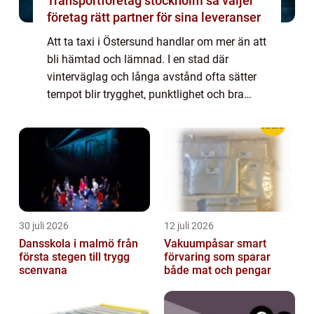
Transportföretag stockholm så väljer
företag rätt partner för sina leveranser
Att ta taxi i Östersund handlar om mer än att
bli hämtad och lämnad. I en stad där
vinterväglag och långa avstånd ofta sätter
tempot blir trygghet, punktlighet och bra
lokalkännedom avgörande f...
30 juli 2026
12 juli 2026
Dansskola i malmö från
Vakuumpåsar smart
första stegen till trygg
förvaring som sparar
scenvana
både mat och pengar