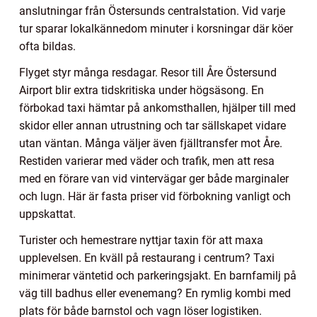
anslutningar från Östersunds centralstation. Vid varje
tur sparar lokalkännedom minuter i korsningar där köer
ofta bildas.
Flyget styr många resdagar. Resor till Åre Östersund
Airport blir extra tidskritiska under högsäsong. En
förbokad taxi hämtar på ankomsthallen, hjälper till med
skidor eller annan utrustning och tar sällskapet vidare
utan väntan. Många väljer även fjälltransfer mot Åre.
Restiden varierar med väder och trafik, men att resa
med en förare van vid vintervägar ger både marginaler
och lugn. Här är fasta priser vid förbokning vanligt och
uppskattat.
Turister och hemestrare nyttjar taxin för att maxa
upplevelsen. En kväll på restaurang i centrum? Taxi
minimerar väntetid och parkeringsjakt. En barnfamilj på
väg till badhus eller evenemang? En rymlig kombi med
plats för både barnstol och vagn löser logistiken.