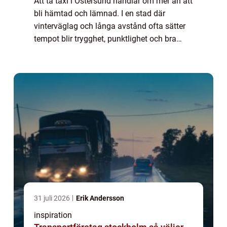
Att ta taxi i Östersund handlar om mer än att
bli hämtad och lämnad. I en stad där
vinterväglag och långa avstånd ofta sätter
tempot blir trygghet, punktlighet och bra
lokalkännedom avgörande f...
31 juli 2026
Erik Andersson
inspiration