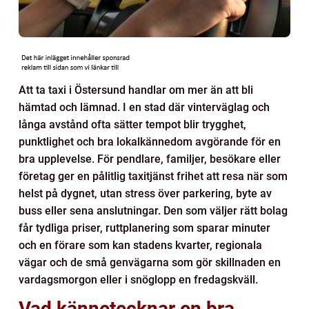
Att ta taxi i Östersund handlar om mer än att bli
hämtad och lämnad. I en stad där vinterväglag och
långa avstånd ofta sätter tempot blir trygghet,
punktlighet och bra lokalkännedom avgörande för en
bra upplevelse. För pendlare, familjer, besökare eller
företag ger en pålitlig taxitjänst frihet att resa när som
helst på dygnet, utan stress över parkering, byte av
buss eller sena anslutningar. Den som väljer rätt bolag
får tydliga priser, ruttplanering som sparar minuter
och en förare som kan stadens kvarter, regionala
vägar och de små genvägarna som gör skillnaden en
vardagsmorgon eller i snöglopp en fredagskväll.
Vad kännetecknar en bra