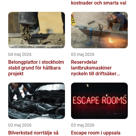
kostnader och smarta val
04 maj 2026
03 maj 2026
Betongplattor i stockholm
Reservdelar
stabil grund för hållbara
lantbruksmaskiner
projekt
nyckeln till driftsäker
vardag i jordbruket
03 maj 2026
03 maj 2026
Bilverkstad norrtälje så
Escape room i uppsala