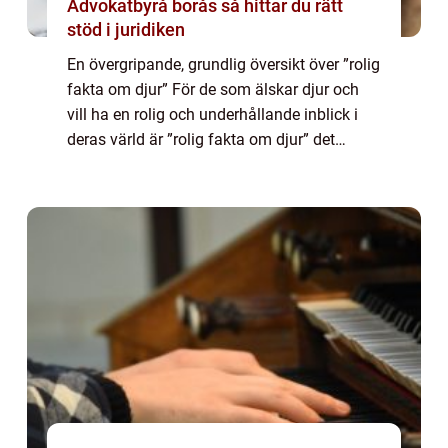
Advokatbyrå borås så hittar du rätt
stöd i juridiken
En övergripande, grundlig översikt över ”rolig
fakta om djur” För de som älskar djur och
vill ha en rolig och underhållande inblick i
deras värld är ”rolig fakta om djur” det
perfekta valet. Här kommer vi att ta dig med
genom ...