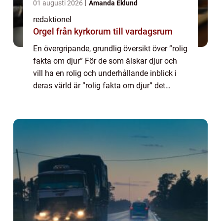
01 augusti 2026
Amanda Eklund
redaktionel
Orgel från kyrkorum till vardagsrum
En övergripande, grundlig översikt över ”rolig
fakta om djur” För de som älskar djur och
vill ha en rolig och underhållande inblick i
deras värld är ”rolig fakta om djur” det
perfekta valet. Här kommer vi att ta dig med
genom ...