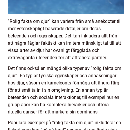
”Rolig fakta om djur” kan variera från små anekdoter till
mer vetenskapligt baserade detaljer om deras
beteenden och egenskaper. Det kan inkludera allt från
att några fåglar faktiskt kan imitera mänskligt tal till att
vissa arter av djur har ovanligt färgglada och
extravaganta utseenden för att attrahera partner.
Det finns också en mängd olika typer av ”rolig fakta om
djur”. En typ är fysiska egenskaper och anpassningar
hos djur, såsom en kameleonts förmåga att ändra färg
för att smälta in i sin omgivning. En annan typ är
beteenden och sociala interaktioner, till exempel hur en
grupp apor kan ha komplexa hierarkier och utföra
rituella danser för att markera sin dominans.
Populära exempel på ”rolig fakta om djur” inkluderar en
fiskart som kan ”gå på land” genom att använda sina