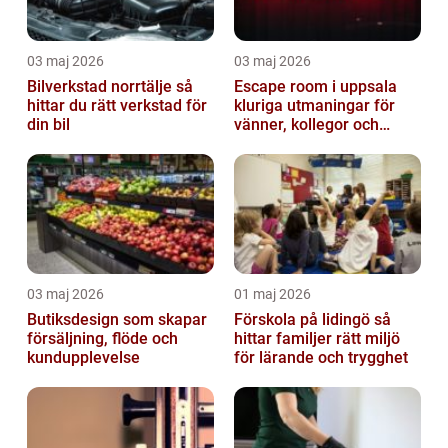
03 maj 2026
03 maj 2026
Bilverkstad norrtälje så
Escape room i uppsala
hittar du rätt verkstad för
kluriga utmaningar för
din bil
vänner, kollegor och
familj
03 maj 2026
01 maj 2026
Butiksdesign som skapar
Förskola på lidingö så
försäljning, flöde och
hittar familjer rätt miljö
kundupplevelse
för lärande och trygghet