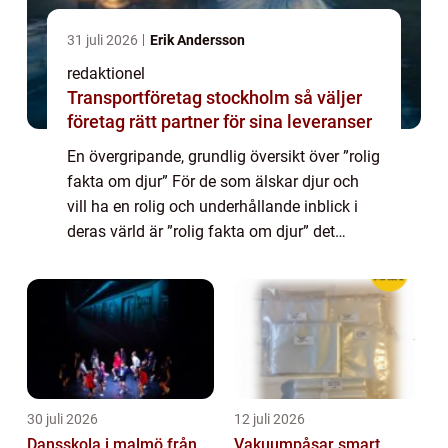
31 juli 2026
Erik Andersson
redaktionel
Transportföretag stockholm så väljer
företag rätt partner för sina leveranser
En övergripande, grundlig översikt över ”rolig
fakta om djur” För de som älskar djur och
vill ha en rolig och underhållande inblick i
deras värld är ”rolig fakta om djur” det
perfekta valet. Här kommer vi att ta dig med
genom ...
30 juli 2026
12 juli 2026
Dansskola i malmö från
Vakuumpåsar smart