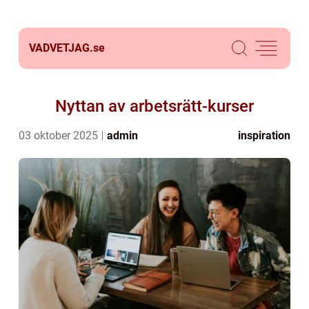
VADVETJAG.
se
Nyttan av arbetsrätt-kurser
03 oktober 2025
admin
inspiration