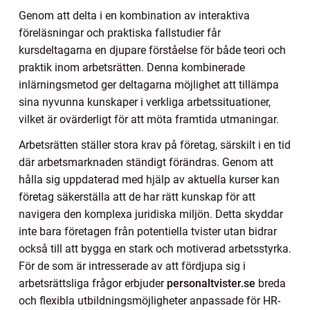
Genom att delta i en kombination av interaktiva
föreläsningar och praktiska fallstudier får
kursdeltagarna en djupare förståelse för både teori och
praktik inom arbetsrätten. Denna kombinerade
inlärningsmetod ger deltagarna möjlighet att tillämpa
sina nyvunna kunskaper i verkliga arbetssituationer,
vilket är ovärderligt för att möta framtida utmaningar.
Arbetsrätten ställer stora krav på företag, särskilt i en tid
där arbetsmarknaden ständigt förändras. Genom att
hålla sig uppdaterad med hjälp av aktuella kurser kan
företag säkerställa att de har rätt kunskap för att
navigera den komplexa juridiska miljön. Detta skyddar
inte bara företagen från potentiella tvister utan bidrar
också till att bygga en stark och motiverad arbetsstyrka.
För de som är intresserade av att fördjupa sig i
arbetsrättsliga frågor erbjuder
personaltvister.se
breda
och flexibla utbildningsmöjligheter anpassade för HR-