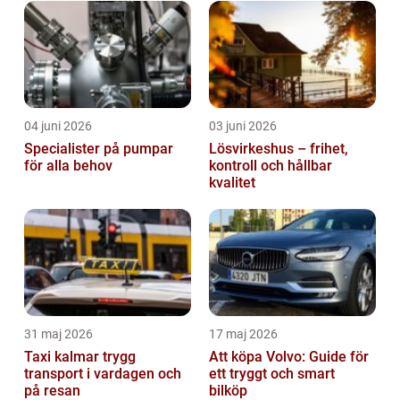
04 juni 2026
03 juni 2026
Specialister på pumpar
Lösvirkeshus – frihet,
för alla behov
kontroll och hållbar
kvalitet
31 maj 2026
17 maj 2026
Taxi kalmar trygg
Att köpa Volvo: Guide för
transport i vardagen och
ett tryggt och smart
på resan
bilköp