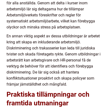
för alla anställda. Genom att delta i kurser inom
arbetsmiljö lär sig deltagarna hur de tillämpar
Arbetsmiljöverkets föreskrifter och regler för
systematiskt arbetsmiljöarbete, vilket kan förebygga
olyckor och minska stress på arbetsplatsen.
En annan viktig aspekt av dessa utbildningar är arbetet
kring att skapa en inkluderande arbetsmiljö.
Diskriminering och trakasserier kan leda till juridiska
tvister och skada företagets rykte. Genom utbildningar i
arbetsrätt kan arbetsgivare och HR-personal få de
verktyg de behöver för att identifiera och förebygga
diskriminering. De lär sig också att hantera
konfliktsituationer proaktivt och skapa policyer som
främjar jämställdhet och mångfald.
Praktiska tillämpningar och
framtida utmaningar