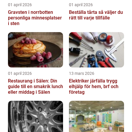
01 april 2026
01 april 2026
Gravsten i norrbotten
Beställa tårta så väljer du
personliga minnesplatser
rätt till varje tillfälle
i sten
01 april 2026
13 mars 2026
Restaurang i Sälen: Din
Elektriker järfälla trygg
guide till en smakrik lunch
elhjälp för hem, brf och
eller middag i Sälen
företag