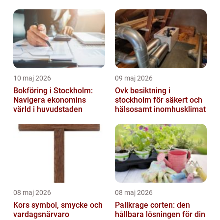
10 maj 2026
09 maj 2026
Bokföring i Stockholm:
Ovk besiktning i
Navigera ekonomins
stockholm för säkert och
värld i huvudstaden
hälsosamt inomhusklimat
08 maj 2026
08 maj 2026
Kors symbol, smycke och
Pallkrage corten: den
vardagsnärvaro
hållbara lösningen för din