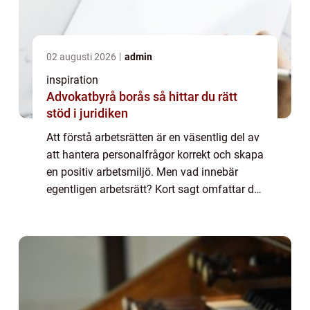
02 augusti 2026
admin
inspiration
Advokatbyrå borås så hittar du rätt
stöd i juridiken
Att förstå arbetsrätten är en väsentlig del av
att hantera personalfrågor korrekt och skapa
en positiv arbetsmiljö. Men vad innebär
egentligen arbetsrätt? Kort sagt omfattar det
de rättsliga ramarna...