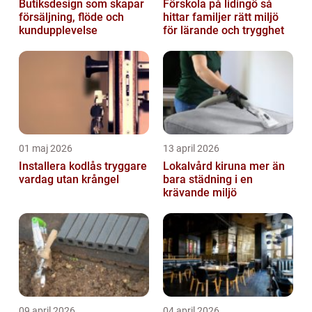
Butiksdesign som skapar
Förskola på lidingö så
försäljning, flöde och
hittar familjer rätt miljö
kundupplevelse
för lärande och trygghet
01 maj 2026
13 april 2026
Installera kodlås tryggare
Lokalvård kiruna mer än
vardag utan krångel
bara städning i en
krävande miljö
09 april 2026
04 april 2026