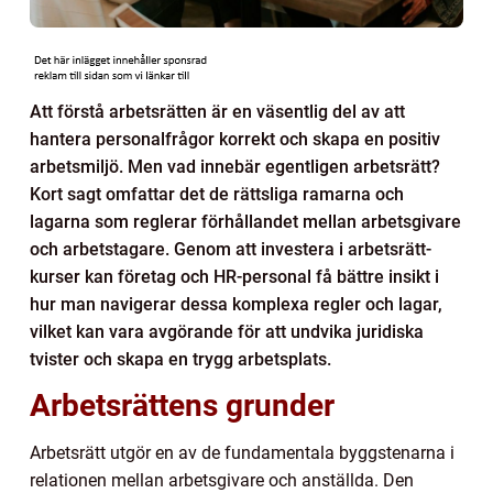
Att förstå arbetsrätten är en väsentlig del av att
hantera personalfrågor korrekt och skapa en positiv
arbetsmiljö. Men vad innebär egentligen arbetsrätt?
Kort sagt omfattar det de rättsliga ramarna och
lagarna som reglerar förhållandet mellan arbetsgivare
och arbetstagare. Genom att investera i arbetsrätt-
kurser kan företag och HR-personal få bättre insikt i
hur man navigerar dessa komplexa regler och lagar,
vilket kan vara avgörande för att undvika juridiska
tvister och skapa en trygg arbetsplats.
Arbetsrättens grunder
Arbetsrätt utgör en av de fundamentala byggstenarna i
relationen mellan arbetsgivare och anställda. Den