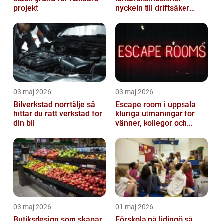
projekt
nyckeln till driftsäker
vardag i jordbruket
03 maj 2026
03 maj 2026
Bilverkstad norrtälje så
Escape room i uppsala
hittar du rätt verkstad för
kluriga utmaningar för
din bil
vänner, kollegor och
familj
03 maj 2026
01 maj 2026
Butiksdesign som skapar
Förskola på lidingö så