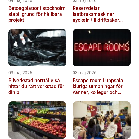
04 maj 2026
03 maj 2026
Betongplattor i stockholm
Reservdelar
stabil grund för hållbara
lantbruksmaskiner
projekt
nyckeln till driftsäker
vardag i jordbruket
03 maj 2026
03 maj 2026
Bilverkstad norrtälje så
Escape room i uppsala
hittar du rätt verkstad för
kluriga utmaningar för
din bil
vänner, kollegor och
familj