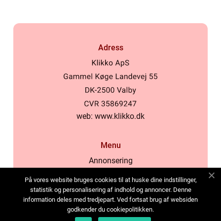
Adress
web:
www.klikko.dk
Menu
Annonsering
Om oss
På vores website bruges cookies til at huske dine indstillinger,
Cookies
statistik og personalisering af indhold og annoncer. Denne
information deles med tredjepart. Ved fortsat brug af websiden
Kontakta oss
godkender du cookiepolitikken.
Sitemap