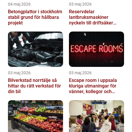
04 maj 2026
03 maj 2026
Betongplattor i stockholm
Reservdelar
stabil grund för hållbara
lantbruksmaskiner
projekt
nyckeln till driftsäker
vardag i jordbruket
03 maj 2026
03 maj 2026
Bilverkstad norrtälje så
Escape room i uppsala
hittar du rätt verkstad för
kluriga utmaningar för
din bil
vänner, kollegor och
familj