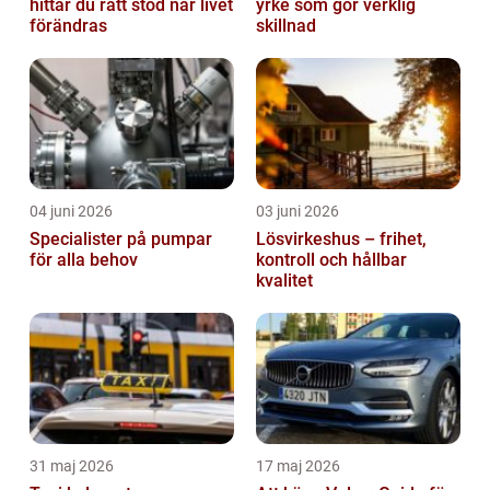
hittar du rätt stöd när livet
yrke som gör verklig
förändras
skillnad
04 juni 2026
03 juni 2026
Specialister på pumpar
Lösvirkeshus – frihet,
för alla behov
kontroll och hållbar
kvalitet
31 maj 2026
17 maj 2026