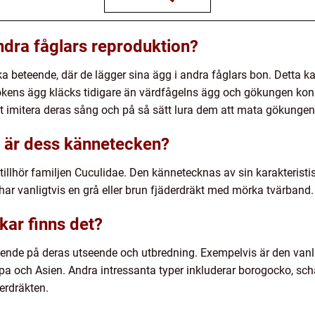
dra fåglars reproduktion?
ka beteende, där de lägger sina ägg i andra fåglars bon. Detta 
gökens ägg kläcks tidigare än värdfågelns ägg och gökungen k
 imitera deras sång och på så sätt lura dem att mata gökungen i
d är dess kännetecken?
illhör familjen Cuculidae. Den kännetecknas av sin karakteristi
har vanligtvis en grå eller brun fjäderdräkt med mörka tvärband.
kar finns det?
roende på deras utseende och utbredning. Exempelvis är den van
opa och Asien. Andra intressanta typer inkluderar borogocko, s
derdräkten.