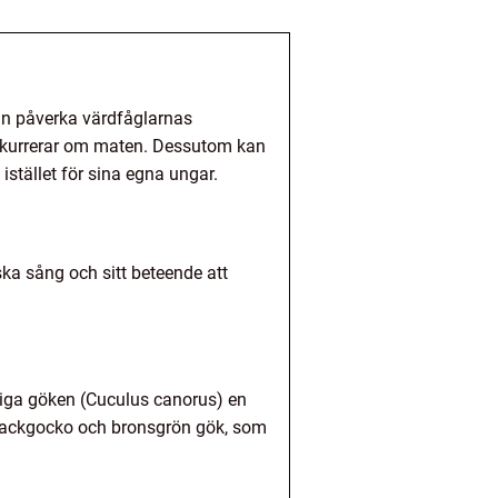
kan påverka värdfåglarnas
onkurrerar om maten. Dessutom kan
stället för sina egna ungar.
ska sång och sitt beteende att
liga göken (Cuculus canorus) en
chackgocko och bronsgrön gök, som