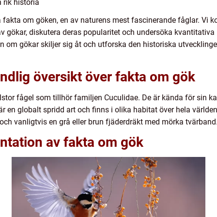
rik historia
ka fakta om göken, en av naturens mest fascinerande fåglar. Vi k
r av gökar, diskutera deras popularitet och undersöka kvantitati
n om gökar skiljer sig åt och utforska den historiska utvecklinge
ndlig översikt över fakta om gök
or fågel som tillhör familjen Cuculidae. De är kända för sin ka
r en globalt spridd art och finns i olika habitat över hela värld
 och vanligtvis en grå eller brun fjäderdräkt med mörka tvärband
ntation av fakta om gök