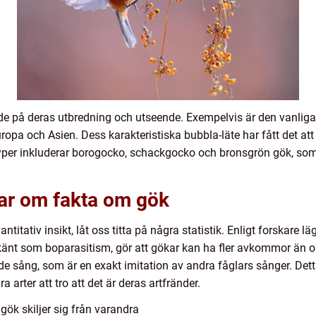
nde på deras utbredning och utseende. Exempelvis är den vanlig
opa och Asien. Dess karakteristiska bubbla-läte har fått det att 
typer inkluderar borogocko, schackgocko och bronsgrön gök, som 
gar om fakta om gök
titativ insikt, låt oss titta på några statistik. Enligt forskare läg
 känt som boparasitism, gör att gökar kan ha fler avkommor än 
ade sång, som är en exakt imitation av andra fåglars sånger. De
 arter att tro att det är deras artfränder.
ök skiljer sig från varandra