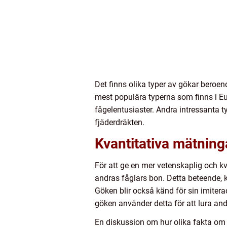
Det finns olika typer av gökar beroe
mest populära typerna som finns i Eur
fågelentusiaster. Andra intressanta 
fjäderdräkten.
Kvantitativa mätnin
För att ge en mer vetenskaplig och kvan
andras fåglars bon. Detta beteende,
Göken blir också känd för sin imiter
göken använder detta för att lura andra
En diskussion om hur olika fakta om g