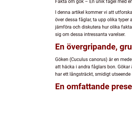
Fakta om gök – En unik fågel med en 
I denna artikel kommer vi att utfors
över dessa fåglar, ta upp olika type
jämföra och diskutera hur olika fakta
sig om dessa intressanta varelser.
En övergripande, gru
Göken (Cuculus canorus) är en medelst
att häcka i andra fåglars bon. Gökar ä
har ett långsträckt, smidigt utseende
En omfattande prese