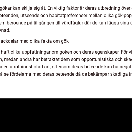
 gökar kan skilja sig åt. En viktig faktor är deras utbredning över
 beteenden, utseende och habitatpreferenser mellan olika gök-po
m beroende på tillgången till värdfåglar där de kan lägga sina ä
vnad.
nackdelar med olika fakta om gök
 haft olika uppfattningar om göken och deras egenskaper. För v
ren, medan andra har betraktat dem som opportunistiska och ska
 en utrotningshotad art, eftersom deras beteende kan ha negati
 se fördelarna med deras beteende då de bekämpar skadliga ins