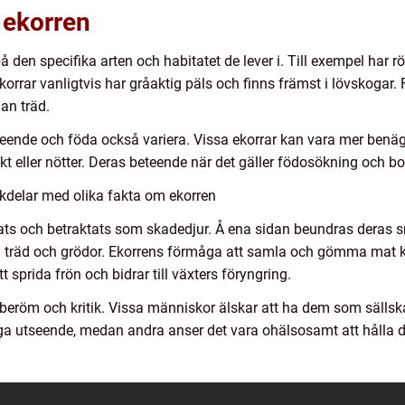
m ekorren
 den specifika arten och habitatet de lever i. Till exempel har rö
orrar vanligtvis har gråaktig päls och finns främst i lövskogar. 
an träd.
ende och föda också variera. Vissa ekorrar kan vara mer benäg
ukt eller nötter. Deras beteende när det gäller födosökning och b
kdelar med olika fakta om ekorren
lats och betraktats som skadedjur. Å ena sidan beundras deras 
 träd och grödor. Ekorrens förmåga att samla och gömma mat kan
t sprida frön och bidrar till växters föryngring.
beröm och kritik. Vissa människor älskar att ha dem som sälls
ga utseende, medan andra anser det vara ohälsosamt att hålla d