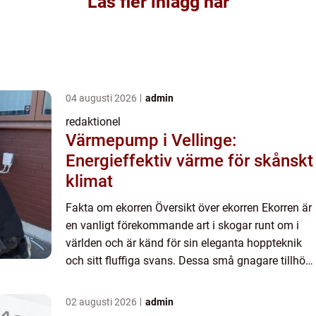
Läs fler inlägg här
04 augusti 2026
admin
redaktionel
Värmepump i Vellinge:
Energieffektiv värme för skånskt
klimat
Fakta om ekorren Översikt över ekorren Ekorren är
en vanligt förekommande art i skogar runt om i
världen och är känd för sin eleganta hoppteknik
och sitt fluffiga svans. Dessa små gnagare tillhör
ordfamiljen Sciuridae och finns i olika delar av
värld...
02 augusti 2026
admin