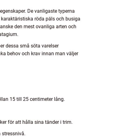
h egenskaper. De vanligaste typerna
 karaktäristiska röda päls och busiga
r kanske den mest ovanliga arten och
patagium.
ner dessa små söta varelser
fika behov och krav innan man väljer
an 15 till 25 centimeter lång.
er för att hålla sina tänder i trim.
 stressnivå.