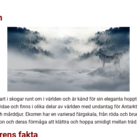
n
t i skogar runt om i världen och är känd för sin eleganta hoppte
idae och finns i olika delar av världen med undantag för Antark
h mårddjur. Ekorren har en varierad färgskala, från röda och brun
gon och deras förmåga att klättra och hoppa smidigt mellan träd
rens fakta