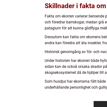
Skillnader i fakta o
Fakta om ekorren varierar beroende på
och föredrar barrskogar, medan grå ek
patagium för att kunna glidflyga mell
Dessutom kan fakta om ekorrens bete
andra kan föredra att äta insekter, fr
Historisk genomgång av för- och nac
Under historien har ekorren både hyl
sidan kan de också orsaka skador på
skogsekosystemet då de hjälper till at
Som husdjur har ekorrarna fått både 
underhållande personlighet och gulli