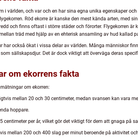
 om i världen, och var och en har sina egna unika egenskaper oc
 flygekorren. Röd ekorre är kanske den mest kända arten, med sin
redd och finns oftast i större städer och förorter. Flygekorren ä
a mellan träd med hjälp av en ehterisk ansamling av hud kallad 
r har också ökat i vissa delar av världen. Många människor fin
 som sällskapsdjur. Det är dock viktigt att överväga deras speci
ar om ekorrens fakta
a mätningar om ekorren:
igtvis mellan 20 och 30 centimeter, medan svansen kan vara mell
 enda hoppare.
 centimeter per år, vilket gör det viktigt för dem att gnaga på sak
tvis mellan 200 och 400 slag per minut beroende på aktivitet och