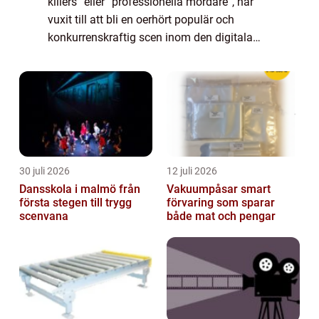
killers” eller ”professionella mördare”, har
vuxit till att bli en oerhört populär och
konkurrenskraftig scen inom den digitala
spelvärlden. Denna artikel kommer att ge dig
en fördjupande ...
30 juli 2026
12 juli 2026
Dansskola i malmö från
Vakuumpåsar smart
första stegen till trygg
förvaring som sparar
scenvana
både mat och pengar