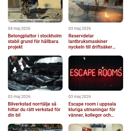
04 maj 2026
03 maj 2026
Betongplattor i stockholm
Reservdelar
stabil grund för hållbara
lantbruksmaskiner
projekt
nyckeln till driftsäker
vardag i jordbruket
03 maj 2026
03 maj 2026
Bilverkstad norrtälje så
Escape room i uppsala
hittar du rätt verkstad för
kluriga utmaningar för
din bil
vänner, kollegor och
familj