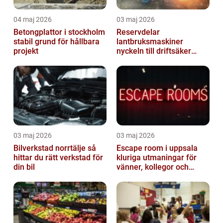
04 maj 2026
03 maj 2026
Betongplattor i stockholm
Reservdelar
stabil grund för hållbara
lantbruksmaskiner
projekt
nyckeln till driftsäker
vardag i jordbruket
03 maj 2026
03 maj 2026
Bilverkstad norrtälje så
Escape room i uppsala
hittar du rätt verkstad för
kluriga utmaningar för
din bil
vänner, kollegor och
familj