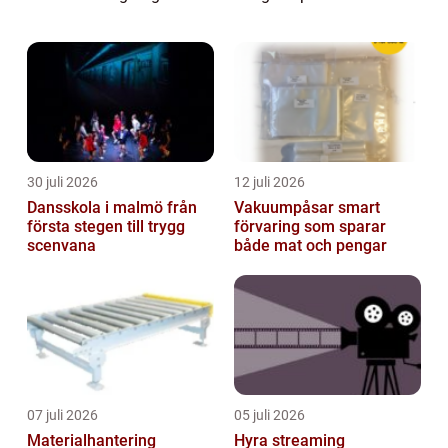
tänka på. Från budget ...
30 juli 2026
12 juli 2026
Dansskola i malmö från
Vakuumpåsar smart
första stegen till trygg
förvaring som sparar
scenvana
både mat och pengar
07 juli 2026
05 juli 2026
Materialhantering
Hyra streaming