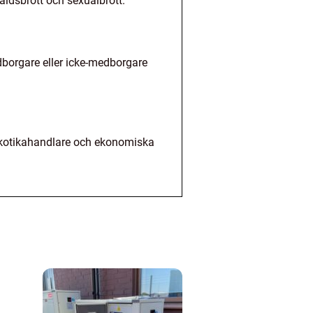
våldsbrott och sexualbrott.
dborgare eller icke-medborgare
narkotikahandlare och ekonomiska