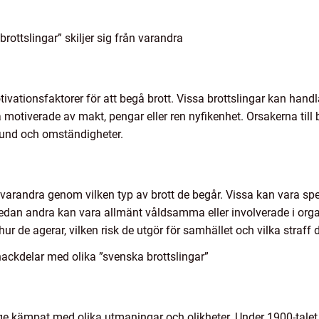
rottslingar” skiljer sig från varandra
ivationsfaktorer för att begå brott. Vissa brottslingar kan handl
otiverade av makt, pengar eller ren nyfikenhet. Orsakerna till 
rund och omständigheter.
n varandra genom vilken typ av brott de begår. Vissa kan vara spe
medan andra kan vara allmänt våldsamma eller involverade i orga
hur de agerar, vilken risk de utgör för samhället och vilka straff 
ackdelar med olika ”svenska brottslingar”
erige kämpat med olika utmaningar och olikheter. Under 1900-tale