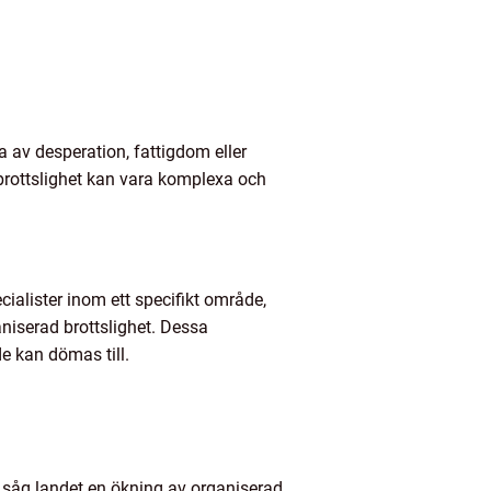
a av desperation, fattigdom eller
brottslighet kan vara komplexa och
cialister inom ett specifikt område,
niserad brottslighet. Dessa
de kan dömas till.
t såg landet en ökning av organiserad