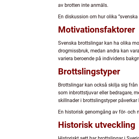
av brotten inte anmäls.
En diskussion om hur olika ”svenska b
Motivationsfaktorer
Svenska brottslingar kan ha olika mot
drogmissbruk, medan andra kan vara m
variera beroende på individens bakg
Brottslingstyper
Brottslingar kan också skilja sig frå
som inbrottstjuvar eller bedragare, 
skillnader i brottslingstyper påverkar 
En historisk genomgång av för- och n
Historisk utveckling
Historiskt sett har brottslingar i Sv