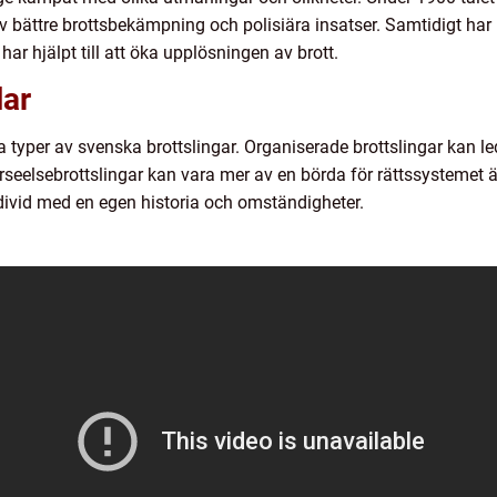
t av bättre brottsbekämpning och polisiära insatser. Samtidigt har 
har hjälpt till att öka upplösningen av brott.
lar
a typer av svenska brottslingar. Organiserade brottslingar kan l
eelsebrottslingar kan vara mer av en börda för rättssystemet än 
individ med en egen historia och omständigheter.