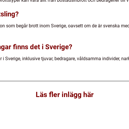
ottstyper kan vara allt från bostadsinbrott och bedrägerier till 
sling?
son som begår brott inom Sverige, oavsett om de är svenska me
ngar finns det i Sverige?
gar i Sverige, inklusive tjuvar, bedragare, våldsamma individer, 
Läs fler inlägg här