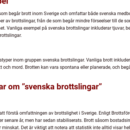
pel
 som begår brott inom Sverige och omfattar både svenska medb
per av brottslingar, från de som begår mindre förseelser till de so
ghet. Vanliga exempel på svenska brottslingar inkluderar tjuvar, 
ottslingar.
styper inom gruppen svenska brottslingar. Vanliga brott inkludera
tt och mord. Brotten kan vara spontana eller planerade, och beg
ar om ”svenska brottslingar”
 att förstå omfattningen av brottslighet i Sverige. Enligt Brott
r senare år, men har sedan stabiliserats. Brott såsom bostadsin
inskat. Det är viktigt att notera att statistik inte alltid visar 