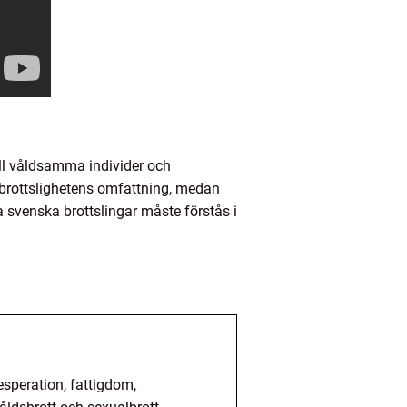
ill våldsamma individer och
 i brottslighetens omfattning, medan
a svenska brottslingar måste förstås i
esperation, fattigdom,