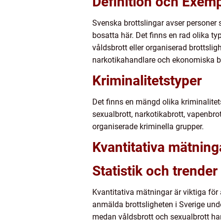
Definition och Exem
Svenska brottslingar avser personer
bosatta här. Det finns en rad olika ty
våldsbrott eller organiserad brottsli
narkotikahandlare och ekonomiska br
Kriminalitetstyper
Det finns en mängd olika kriminalitet
sexualbrott, narkotikabrott, vapenbro
organiserade kriminella grupper.
Kvantitativa mätning
Statistik och trender
Kvantitativa mätningar är viktiga för
anmälda brottsligheten i Sverige unde
medan våldsbrott och sexualbrott har m