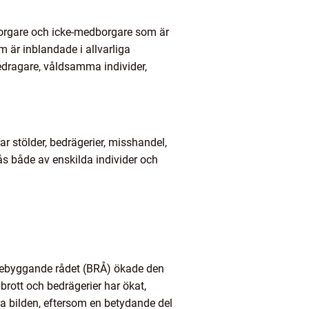
orgare och icke-medborgare som är
m är inblandade i allvarliga
bedragare, våldsamma individer,
r stölder, bedrägerier, misshandel,
ås både av enskilda individer och
sförebyggande rådet (BRÅ) ökade den
brott och bedrägerier har ökat,
hela bilden, eftersom en betydande del