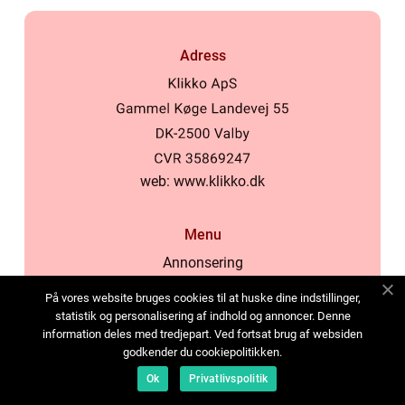
Adress
web:
www.klikko.dk
Menu
Annonsering
Om oss
På vores website bruges cookies til at huske dine indstillinger,
Cookies
statistik og personalisering af indhold og annoncer. Denne
information deles med tredjepart. Ved fortsat brug af websiden
Kontakta oss
godkender du cookiepolitikken.
Sitemap
Ok
Privatlivspolitik