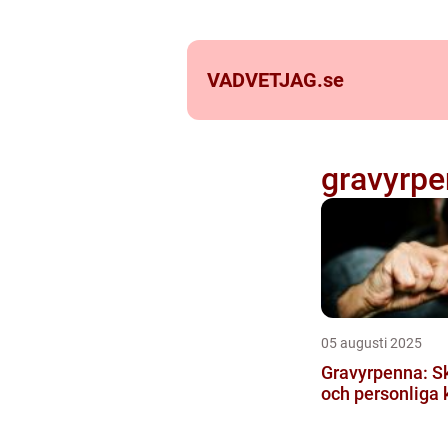
VADVETJAG.
se
gravyrp
05 augusti 2025
Gravyrpenna: S
och personliga 